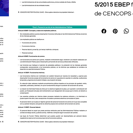
5/2015 EBEP
f
de CENCOPS c
que quieren co
ventaja real.
Este libro te 
rápida y efica
del Real Decre
30 de octubre,
texto refundid
Básico del Em
fundamental e
seria de Polic
pensado para f
acelerar repa
carencias ant