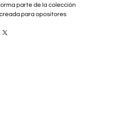
orma parte de la colección
reada para opositores
nvertir el repaso en una
permite reforzar de manera
z los contenidos esenciales
to Legislativo 5/2015, de
 por el que se aprueba el
o de la Ley del Estatuto
pleado Público, una norma
n cualquier preparación
ía Local. Su enfoque está
acilitar la memoria,
sos y ayudarte a detectar
es del examen.