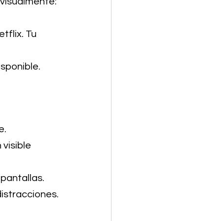
visualmente: 
flix. Tu 
isponible.
e.
visible 
 pantallas.
distracciones.