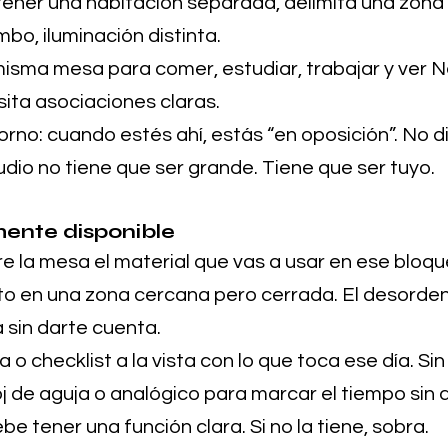
tener una habitación separada, delimita una zona 
bo, iluminación distinta.
misma mesa para comer, estudiar, trabajar y ver Net
ita asociaciones claras.
orno: cuando estés ahí, estás “en oposición”. No d
dio no tiene que ser grande. Tiene que ser tuyo.
mente disponible
re la mesa el material que vas a usar en ese bloqu
to en una zona cercana pero cerrada. El desorden 
 sin darte cuenta.
a o checklist a la vista con lo que toca ese día. Sin
oj de aguja o analógico para marcar el tiempo sin 
 tener una función clara. Si no la tiene, sobra.