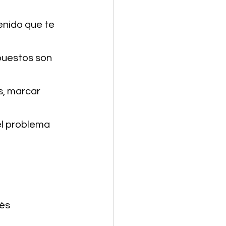
enido que te 
puestos son 
s, marcar 
l problema 
és 