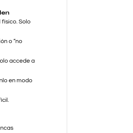
len
 físico. Solo 
ón o “no 
Solo accede a 
onlo en modo 
cil.
ancas 