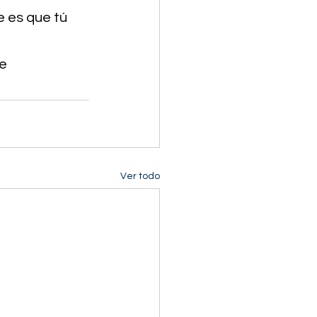
e es que tú 
e 
Ver todo