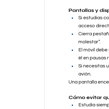
Pantallas y dis
Si estudias c
acceso direct
Cierra pestañ
molestar”.
El móvil debe 
él en pausas r
Si necesitas 
avión.
Una pantalla encen
Cómo evitar qu
Estudia siempr