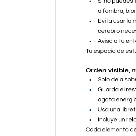
Si no puedes 
alfombra, biom
Evita usar la 
cerebro neces
Avisa a tu ent
Tu espacio de estu
Orden visible, 
Solo deja sob
Guarda el res
agota energía
Usa una libret
Incluye un rel
Cada elemento debe