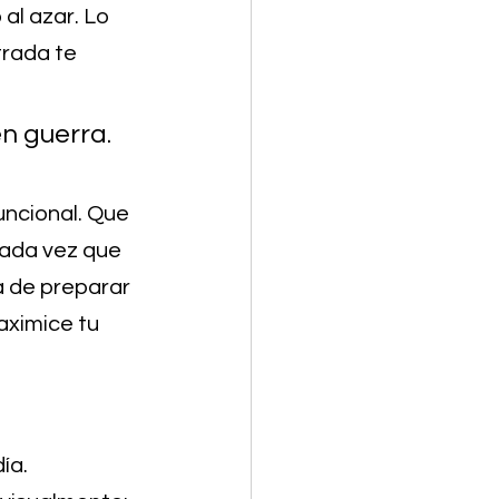
al azar. Lo 
trada te 
n guerra. 
uncional. Que 
cada vez que 
a de preparar 
aximice tu 
ía.