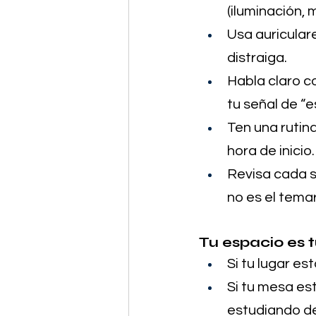
(iluminación, 
Usa auriculare
distraiga.
Habla claro c
tu señal de “e
Ten una rutina
hora de inicio.
Revisa cada s
no es el temar
Tu espacio es 
Si tu lugar e
Si tu mesa es
estudiando de