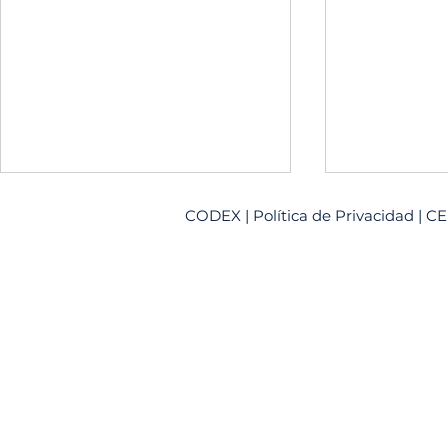
CODEX
|
Política de Privacidad
| CE
Cómo es realmente esta
Tu primer m
oposición
guía de arra